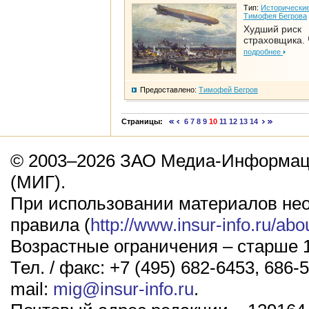
Тип:
Исторические
Тимофея Бегрова
Худший риск
страховщика. 
подробнее
Предоставлено:
Тимофей Бегров
Страницы:
6
7
8
9
10
11
12
13
14
© 2003–2026 ЗАО Медиа-Информаци
(МИГ).
При использовании материалов не
правила (
http://www.insur-info.ru/abo
Возрастные ограничения – старше 1
Тел. / факс: +7 (495) 682-6453, 686-5
mail:
mig@insur-info.ru
.