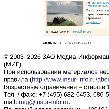
Тип:
Исторические
Тимофея Бегрова
Из истории вз
страхования 
строений
подробнее
Предоставлено:
Тимофей Бегров
Страницы:
3
4
5
6
7
8
9
10
11
© 2003–2026 ЗАО Медиа-Информаци
(МИГ).
При использовании материалов не
правила (
http://www.insur-info.ru/abo
Возрастные ограничения – старше 1
Тел. / факс: +7 (495) 682-6453, 686-5
mail:
mig@insur-info.ru
.