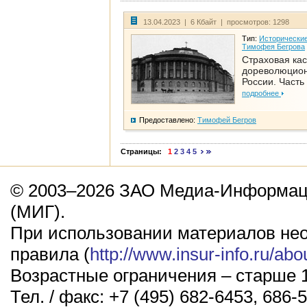
13.04.2023 | 6 Кбайт | просмотров: 1298
Тип:
Исторические
Тимофея Бегрова
Страховая кас
дореволюцио
России. Часть
подробнее
Предоставлено:
Тимофей Бегров
Страницы:
1
2
3
4
5
© 2003–2026 ЗАО Медиа-Информаци
(МИГ).
При использовании материалов не
правила (
http://www.insur-info.ru/abo
Возрастные ограничения – старше 1
Тел. / факс: +7 (495) 682-6453, 686-5