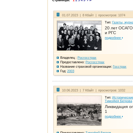
Страницы:
1
2
3
4
5
01.07.2023 | 8 Кбайт | просмотров: 1074
Тип:
Газеты, журн
20 лет ОСАГО.
и РГС
подробнее
Владелец :
Росгосстрах
Предоставлено:
Росгосстрах
Название страховой организации:
Госстрах
Год:
2003
10.06.2023 | 7 Кбайт | просмотров: 1032
Тип:
Исторические
Тимофея Бегрова
Ликвидация ог
1
подробнее
Предоставлено:
Тимофей Бегров