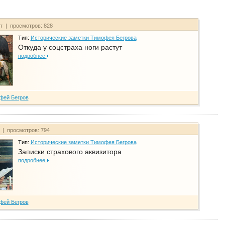
йт | просмотров: 828
Тип:
Исторические заметки Тимофея Бегрова
Откуда у соцстраха ноги растут
подробнее
фей Бегров
т | просмотров: 794
Тип:
Исторические заметки Тимофея Бегрова
Записки страхового аквизитора
подробнее
фей Бегров