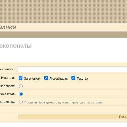
 экспонаты
ый запрос:
Искать в:
Заголовках
Лид-абзацах
Текстах
ых словах:
евых слов:
х группах:
После выбора данного пункта откроется список групп