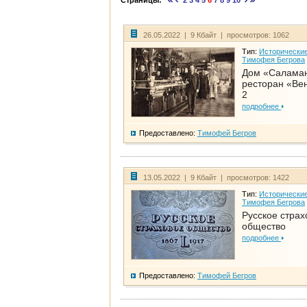
Страницы:
2
3
4
5
6
7
8
9
10
26.05.2022 | 9 Кбайт | просмотров: 1062
Тип:
Исторические
Тимофея Бегрова
Дом «Салама
ресторан «Вен
2
подробнее
Предоставлено:
Тимофей Бегров
13.05.2022 | 9 Кбайт | просмотров: 1422
Тип:
Исторические
Тимофея Бегрова
Русское страх
общество
подробнее
Предоставлено:
Тимофей Бегров