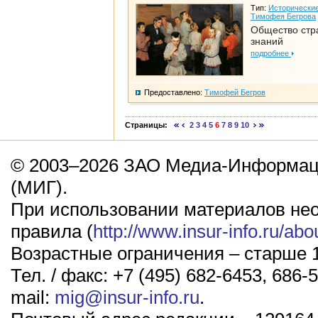
Тип:
Исторические
Тимофея Бегрова
Общество стр
знаний
подробнее
Предоставлено:
Тимофей Бегров
Страницы:
2
3
4
5
6
7
8
9
10
© 2003–2026 ЗАО Медиа-Информаци
(МИГ).
При использовании материалов не
правила (
http://www.insur-info.ru/abo
Возрастные ограничения – старше 1
Тел. / факс: +7 (495) 682-6453, 686-5
mail:
mig@insur-info.ru
.