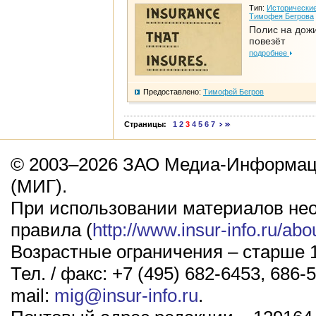
Тип:
Исторические
Тимофея Бегрова
Полис на дож
повезёт
подробнее
Предоставлено:
Тимофей Бегров
Страницы:
1
2
3
4
5
6
7
© 2003–2026 ЗАО Медиа-Информаци
(МИГ).
При использовании материалов не
правила (
http://www.insur-info.ru/abo
Возрастные ограничения – старше 1
Тел. / факс: +7 (495) 682-6453, 686-5
mail:
mig@insur-info.ru
.