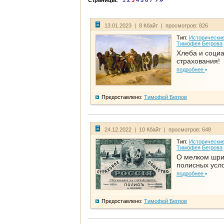
Страницы:
1
2
3
4
5
6
7
13.01.2023 | 8 Кбайт | просмотров: 826
Тип:
Исторические
Тимофея Бегрова
Хлеба и соци
страхования!
подробнее
Предоставлено:
Тимофей Бегров
24.12.2022 | 10 Кбайт | просмотров: 648
Тип:
Исторические
Тимофея Бегрова
О мелком шр
полисных усл
подробнее
Предоставлено:
Тимофей Бегров