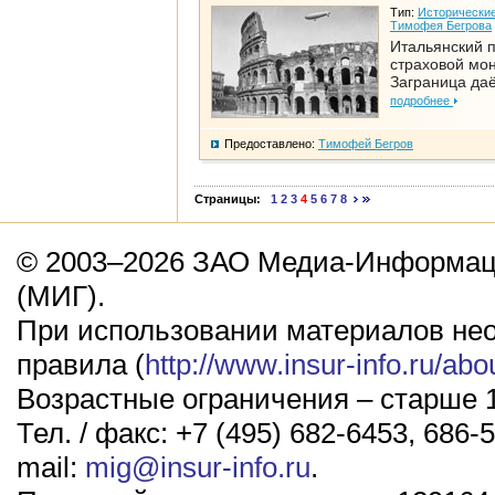
Тип:
Исторические
Тимофея Бегрова
Итальянский п
страховой мо
Заграница да
подробнее
Предоставлено:
Тимофей Бегров
Страницы:
1
2
3
4
5
6
7
8
© 2003–2026 ЗАО Медиа-Информаци
(МИГ).
При использовании материалов не
правила (
http://www.insur-info.ru/abo
Возрастные ограничения – старше 1
Тел. / факс: +7 (495) 682-6453, 686-5
mail:
mig@insur-info.ru
.