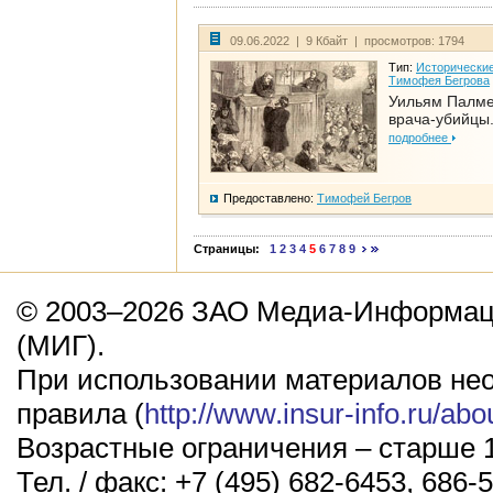
09.06.2022 | 9 Кбайт | просмотров: 1794
Тип:
Исторические
Тимофея Бегрова
Уильям Палме
врача-убийцы.
подробнее
Предоставлено:
Тимофей Бегров
Страницы:
1
2
3
4
5
6
7
8
9
© 2003–2026 ЗАО Медиа-Информаци
(МИГ).
При использовании материалов не
правила (
http://www.insur-info.ru/abo
Возрастные ограничения – старше 1
Тел. / факс: +7 (495) 682-6453, 686-5