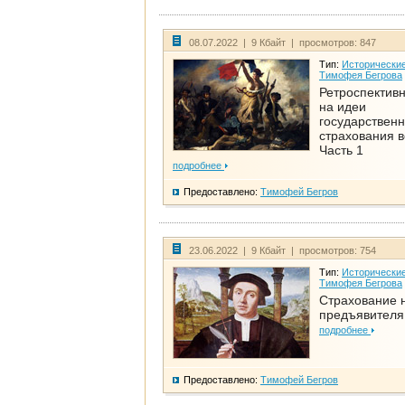
08.07.2022 | 9 Кбайт | просмотров: 847
Тип:
Исторические
Тимофея Бегрова
Ретроспективн
на идеи
государственн
страхования 
Часть 1
подробнее
Предоставлено:
Тимофей Бегров
23.06.2022 | 9 Кбайт | просмотров: 754
Тип:
Исторические
Тимофея Бегрова
Страхование 
предъявителя
подробнее
Предоставлено:
Тимофей Бегров