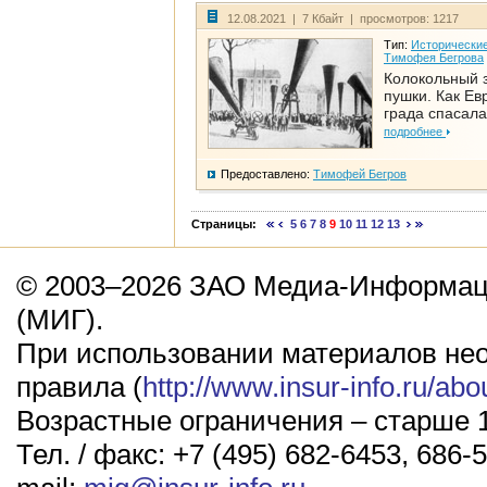
12.08.2021 | 7 Кбайт | просмотров: 1217
Тип:
Исторические
Тимофея Бегрова
Колокольный 
пушки. Как Ев
града спасала
подробнее
Предоставлено:
Тимофей Бегров
Страницы:
5
6
7
8
9
10
11
12
13
© 2003–2026 ЗАО Медиа-Информаци
(МИГ).
При использовании материалов не
правила (
http://www.insur-info.ru/abo
Возрастные ограничения – старше 1
Тел. / факс: +7 (495) 682-6453, 686-5