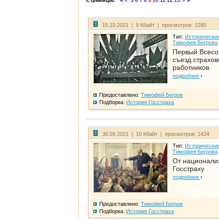
Страницы:
5
6
7
8
9
10
11
12
13
15.10.2021 | 9 Кбайт | просмотров: 1280
Тип:
Исторические
Тимофея Бегрова
Первый Всес
съезд страхо
работников
подробнее
Предоставлено:
Тимофей Бегров
Подборка:
История Госстраха
30.09.2021 | 10 Кбайт | просмотров: 1424
Тип:
Исторические
Тимофея Бегрова
От национали
Госстраху
подробнее
Предоставлено:
Тимофей Бегров
Подборка:
История Госстраха