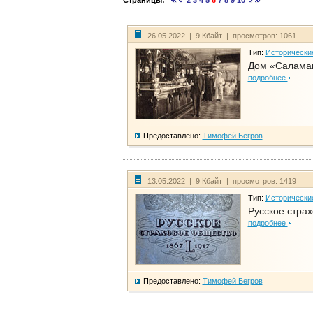
Страницы:
2
3
4
5
6
7
8
9
10
26.05.2022 | 9 Кбайт | просмотров: 1061
Тип:
Исторически
Дом «Саламан
подробнее
Предоставлено:
Тимофей Бегров
13.05.2022 | 9 Кбайт | просмотров: 1419
Тип:
Исторически
Русское стра
подробнее
Предоставлено:
Тимофей Бегров