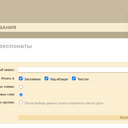
 экспонаты
ый запрос:
Искать в:
Заголовках
Лид-абзацах
Текстах
ых словах:
евых слов:
х группах:
После выбора данного пункта откроется список групп