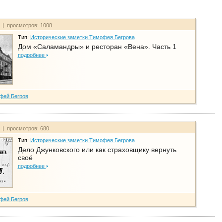
т | просмотров: 1008
Тип:
Исторические заметки Тимофея Бегрова
Дом «Саламандры» и ресторан «Вена». Часть 1
подробнее
фей Бегров
т | просмотров: 680
Тип:
Исторические заметки Тимофея Бегрова
Дело Джунковского или как страховщику вернуть
своё
подробнее
фей Бегров