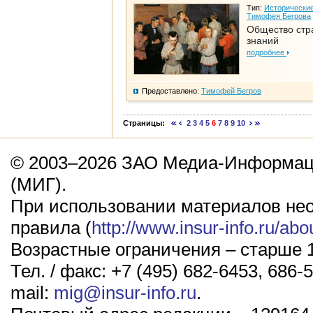
Тип:
Исторические
Тимофея Бегрова
Общество стр
знаний
подробнее
Предоставлено:
Тимофей Бегров
Страницы:
2
3
4
5
6
7
8
9
10
© 2003–2026 ЗАО Медиа-Информаци
(МИГ).
При использовании материалов не
правила (
http://www.insur-info.ru/abo
Возрастные ограничения – старше 1
Тел. / факс: +7 (495) 682-6453, 686-5
mail:
mig@insur-info.ru
.