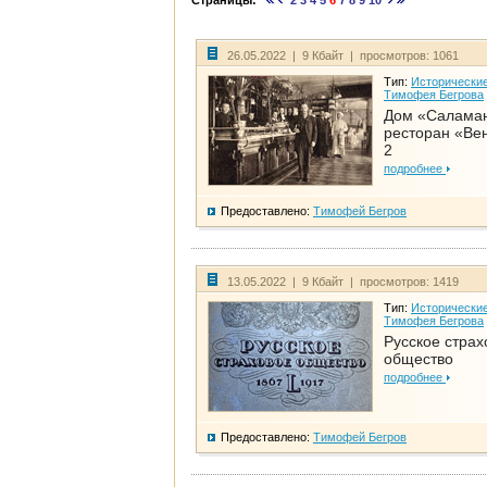
Страницы:
2
3
4
5
6
7
8
9
10
26.05.2022 | 9 Кбайт | просмотров: 1061
Тип:
Исторические
Тимофея Бегрова
Дом «Салама
ресторан «Вен
2
подробнее
Предоставлено:
Тимофей Бегров
13.05.2022 | 9 Кбайт | просмотров: 1419
Тип:
Исторические
Тимофея Бегрова
Русское страх
общество
подробнее
Предоставлено:
Тимофей Бегров