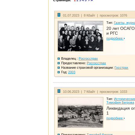
Страницы:
1
2
3
4
5
01.07.2023 | 8 Кбайт | просмотров: 1076
Тип:
Газеты, журн
20 лет ОСАГО.
и РГС
подробнее
Владелец :
Росгосстрах
Предоставлено:
Росгосстрах
Название страховой организации:
Госстрах
Год:
2003
10.06.2023 | 7 Кбайт | просмотров: 1033
Тип:
Исторические
Тимофея Бегрова
Ликвидация ог
1
подробнее
Предоставлено:
Тимофей Бегров