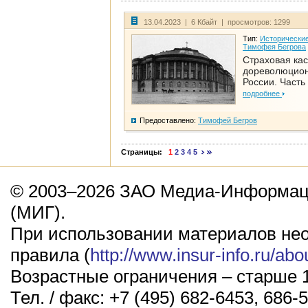
13.04.2023 | 6 Кбайт | просмотров: 1299
Тип:
Исторические
Тимофея Бегрова
Страховая кас
дореволюцио
России. Часть
подробнее
Предоставлено:
Тимофей Бегров
Страницы:
1
2
3
4
5
© 2003–2026 ЗАО Медиа-Информаци
(МИГ).
При использовании материалов не
правила (
http://www.insur-info.ru/abo
Возрастные ограничения – старше 1
Тел. / факс: +7 (495) 682-6453, 686-5