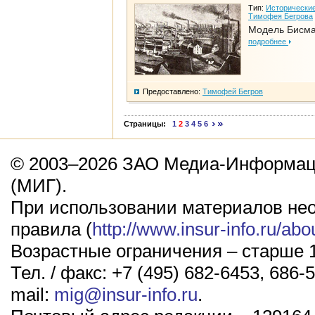
Тип:
Исторические
Тимофея Бегрова
Модель Бисм
подробнее
Предоставлено:
Тимофей Бегров
Страницы:
1
2
3
4
5
6
© 2003–2026 ЗАО Медиа-Информаци
(МИГ).
При использовании материалов не
правила (
http://www.insur-info.ru/abo
Возрастные ограничения – старше 1
Тел. / факс: +7 (495) 682-6453, 686-5
mail:
mig@insur-info.ru
.