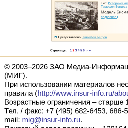
Тип:
Исторические
Тимофея Бегрова
Модель Бисм
подробнее
Предоставлено:
Тимофей Бегров
Страницы:
1
2
3
4
5
6
© 2003–2026 ЗАО Медиа-Информаци
(МИГ).
При использовании материалов не
правила (
http://www.insur-info.ru/abo
Возрастные ограничения – старше 1
Тел. / факс: +7 (495) 682-6453, 686-5
mail:
mig@insur-info.ru
.