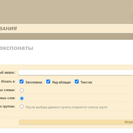
 экспонаты
ый запрос:
Искать в:
Заголовках
Лид-абзацах
Текстах
ых словах:
евых слов:
х группах:
После выбора данного пункта откроется список групп