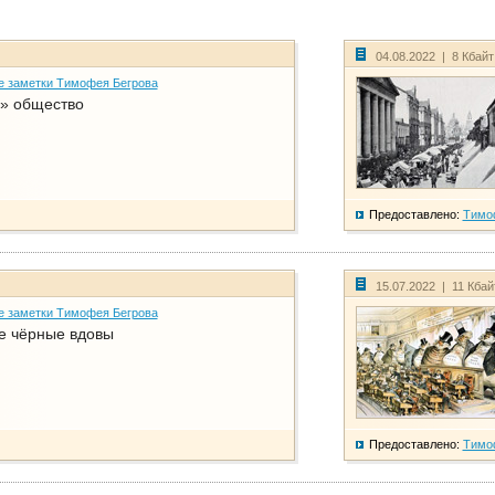
04.08.2022 | 8 Кбай
е заметки Тимофея Бегрова
» общество
Предоставлено:
Тимо
15.07.2022 | 11 Кба
е заметки Тимофея Бегрова
е чёрные вдовы
Предоставлено:
Тимо