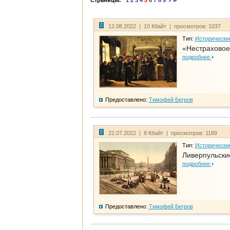
Страницы:
1
2
3
4
5
6
7
8
9
12.08.2022 | 10 Кбайт | просмотров: 1037
Тип:
Исторически
«Нестраховое
подробнее
Предоставлено:
Тимофей Бегров
22.07.2022 | 8 Кбайт | просмотров: 1189
Тип:
Исторически
Ливерпульски
подробнее
Предоставлено:
Тимофей Бегров