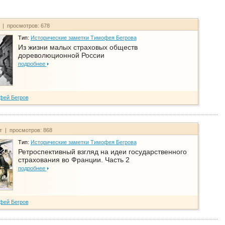
т | просмотров: 678
Тип:
Исторические заметки Тимофея Бегрова
Из жизни малых страховых обществ
дореволюционной России
подробнее
фей Бегров
йт | просмотров: 868
Тип:
Исторические заметки Тимофея Бегрова
Ретроспективный взгляд на идеи государственного
страхования во Франции. Часть 2
подробнее
фей Бегров