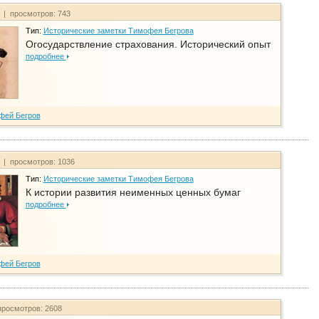
т | просмотров: 743
Тип:
Исторические заметки Тимофея Бегрова
Огосударствление страхования. Исторический опыт
подробнее
фей Бегров
т | просмотров: 1036
Тип:
Исторические заметки Тимофея Бегрова
К истории развития неименных ценных бумаг
подробнее
фей Бегров
просмотров: 2608