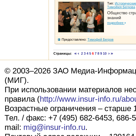
Тип:
Исторические
Тимофея Бегрова
Общество стр
знаний
подробнее
Предоставлено:
Тимофей Бегров
Страницы:
2
3
4
5
6
7
8
9
10
© 2003–2026 ЗАО Медиа-Информаци
(МИГ).
При использовании материалов не
правила (
http://www.insur-info.ru/abo
Возрастные ограничения – старше 1
Тел. / факс: +7 (495) 682-6453, 686-5
mail:
mig@insur-info.ru
.