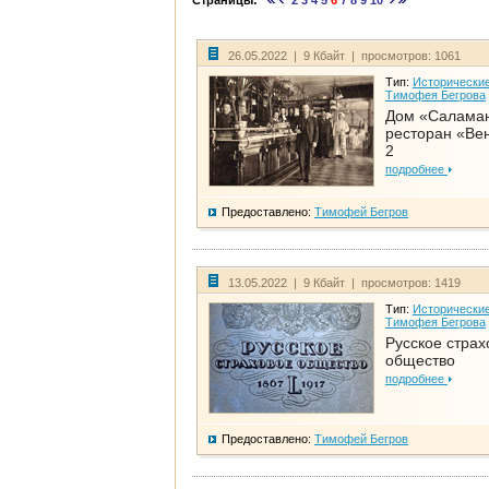
Страницы:
2
3
4
5
6
7
8
9
10
26.05.2022 | 9 Кбайт | просмотров: 1061
Тип:
Исторические
Тимофея Бегрова
Дом «Салама
ресторан «Вен
2
подробнее
Предоставлено:
Тимофей Бегров
13.05.2022 | 9 Кбайт | просмотров: 1419
Тип:
Исторические
Тимофея Бегрова
Русское страх
общество
подробнее
Предоставлено:
Тимофей Бегров