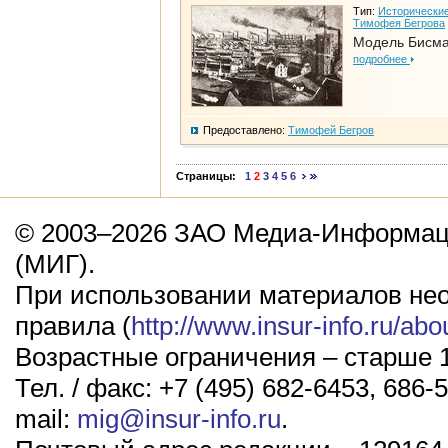
Тип:
Исторические
Тимофея Бегрова
Модель Бисм
подробнее
Предоставлено:
Тимофей Бегров
Страницы:
1
2
3
4
5
6
© 2003–2026 ЗАО Медиа-Информаци
(МИГ).
При использовании материалов не
правила (
http://www.insur-info.ru/abo
Возрастные ограничения – старше 1
Тел. / факс: +7 (495) 682-6453, 686-5
mail:
mig@insur-info.ru
.