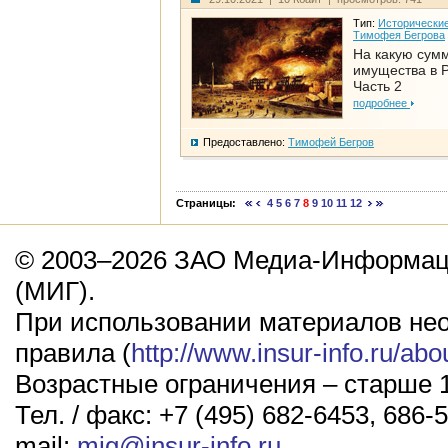
Тип:
Исторические
Тимофея Бегрова
На какую сум
имущества в Р
Часть 2
подробнее
Предоставлено:
Тимофей Бегров
Страницы:
4
5
6
7
8
9
10
11
12
© 2003–2026 ЗАО Медиа-Информаци
(МИГ).
При использовании материалов не
правила (
http://www.insur-info.ru/abo
Возрастные ограничения – старше 1
Тел. / факс: +7 (495) 682-6453, 686-5
mail:
mig@insur-info.ru
.