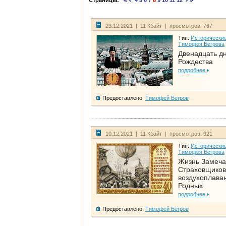
Страницы:
4
5
6
7
8
9
10
11
12
23.12.2021 | 11 Кбайт | просмотров: 767
Тип:
Исторические
Тимофея Бегрова
Двенадцать д
Рождества
подробнее
Предоставлено:
Тимофей Бегров
10.12.2021 | 11 Кбайт | просмотров: 921
Тип:
Исторические
Тимофея Бегрова
Жизнь Замеча
Страховщиков
воздухоплаван
Родных
подробнее
Предоставлено:
Тимофей Бегров