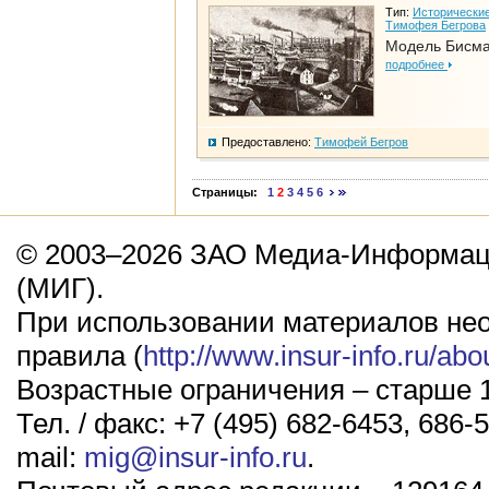
Тип:
Исторические
Тимофея Бегрова
Модель Бисм
подробнее
Предоставлено:
Тимофей Бегров
Страницы:
1
2
3
4
5
6
© 2003–2026 ЗАО Медиа-Информаци
(МИГ).
При использовании материалов не
правила (
http://www.insur-info.ru/abo
Возрастные ограничения – старше 1
Тел. / факс: +7 (495) 682-6453, 686-5
mail:
mig@insur-info.ru
.