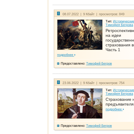
08.07.2022 | 9 Кбайт | просмотров: 849
Тип:
Исторические
Тимофея Бегрова
Ретроспективн
на идеи
государственн
страхования 
Часть 1
подробнее
Предоставлено:
Тимофей Бегров
23.06.2022 | 9 Кбайт | просмотров: 754
Тип:
Исторические
Тимофея Бегрова
Страхование 
предъявителя
подробнее
Предоставлено:
Тимофей Бегров