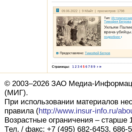
09.06.2022 | 9 Кбайт | просмотров: 1798
Тип:
Исторические
Тимофея Бегрова
Уильям Палме
врача-убийцы.
подробнее
Предоставлено:
Тимофей Бегров
Страницы:
1
2
3
4
5
6
7
8
9
© 2003–2026 ЗАО Медиа-Информаци
(МИГ).
При использовании материалов не
правила (
http://www.insur-info.ru/abo
Возрастные ограничения – старше 1
Тел. / факс: +7 (495) 682-6453, 686-5