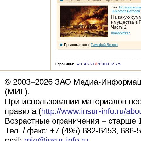
Тип:
Исторические
Тимофея Бегрова
На какую сум
имущества в Р
Часть 2
подробнее
Предоставлено:
Тимофей Бегров
Страницы:
4
5
6
7
8
9
10
11
12
© 2003–2026 ЗАО Медиа-Информаци
(МИГ).
При использовании материалов не
правила (
http://www.insur-info.ru/abo
Возрастные ограничения – старше 1
Тел. / факс: +7 (495) 682-6453, 686-5
mail:
mig@insur-info.ru
.