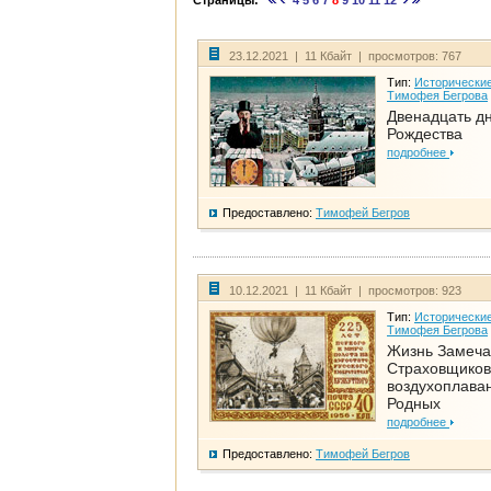
Страницы:
4
5
6
7
8
9
10
11
12
23.12.2021 | 11 Кбайт | просмотров: 767
Тип:
Исторические
Тимофея Бегрова
Двенадцать д
Рождества
подробнее
Предоставлено:
Тимофей Бегров
10.12.2021 | 11 Кбайт | просмотров: 923
Тип:
Исторические
Тимофея Бегрова
Жизнь Замеча
Страховщиков
воздухоплаван
Родных
подробнее
Предоставлено:
Тимофей Бегров