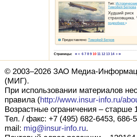
Тип:
Исторические
Тимофея Бегрова
Худший риск
страховщика. 
подробнее
Предоставлено:
Тимофей Бегров
Страницы:
6
7
8
9
10
11
12
13
14
© 2003–2026 ЗАО Медиа-Информаци
(МИГ).
При использовании материалов не
правила (
http://www.insur-info.ru/abo
Возрастные ограничения – старше 1
Тел. / факс: +7 (495) 682-6453, 686-5
mail:
mig@insur-info.ru
.