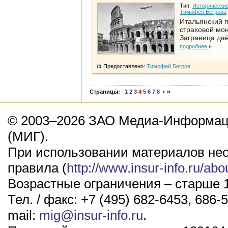
Тип:
Исторические
Тимофея Бегрова
Итальянский п
страховой мо
Заграница да
подробнее
Предоставлено:
Тимофей Бегров
Страницы:
1
2
3
4
5
6
7
8
© 2003–2026 ЗАО Медиа-Информаци
(МИГ).
При использовании материалов не
правила (
http://www.insur-info.ru/abo
Возрастные ограничения – старше 1
Тел. / факс: +7 (495) 682-6453, 686-5
mail:
mig@insur-info.ru
.