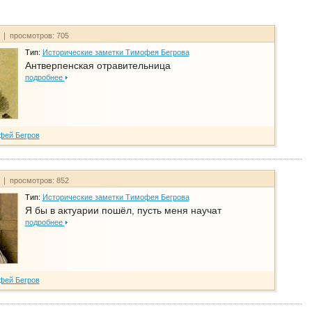
т | просмотров: 705
Тип:
Исторические заметки Тимофея Бегрова
Антверпенская отравительница
подробнее
фей Бегров
т | просмотров: 852
Тип:
Исторические заметки Тимофея Бегрова
Я бы в актуарии пошёл, пусть меня научат
подробнее
фей Бегров