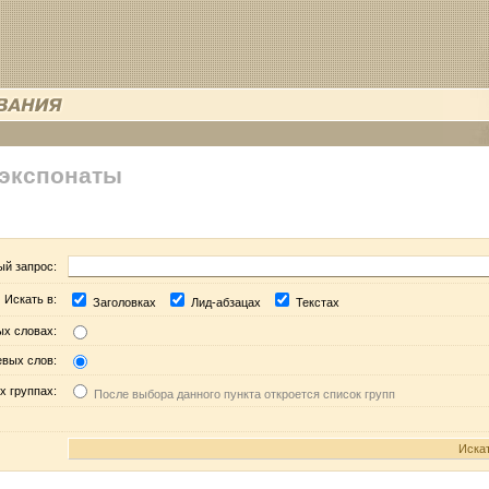
 экспонаты
ый запрос:
Искать в:
Заголовках
Лид-абзацах
Текстах
ых словах:
евых слов:
х группах:
После выбора данного пункта откроется список групп