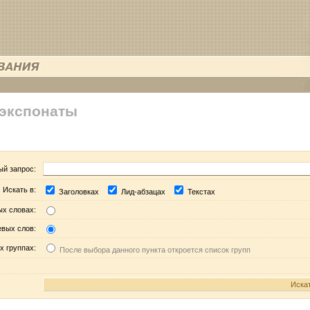
 экспонаты
ый запрос:
Искать в:
Заголовках
Лид-абзацах
Текстах
ых словах:
евых слов:
х группах:
После выбора данного пункта откроется список групп