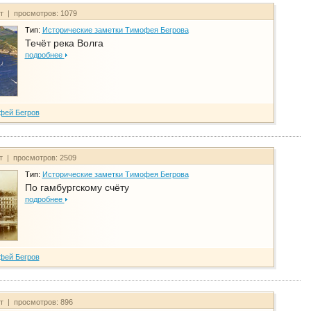
йт | просмотров: 1079
Тип:
Исторические заметки Тимофея Бегрова
Течёт река Волга
подробнее
фей Бегров
йт | просмотров: 2509
Тип:
Исторические заметки Тимофея Бегрова
По гамбургскому счёту
подробнее
фей Бегров
йт | просмотров: 896