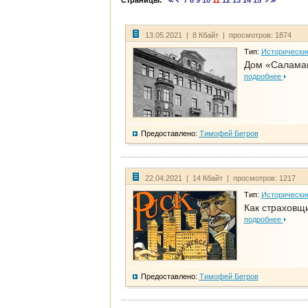
Страницы:
7
8
9
10
11
12
13
14
15
13.05.2021 | 8 Кбайт | просмотров: 1874
Тип:
Исторически
Дом «Салама
подробнее
Предоставлено:
Тимофей Бегров
22.04.2021 | 14 Кбайт | просмотров: 1217
Тип:
Исторически
Как страховщ
подробнее
Предоставлено:
Тимофей Бегров