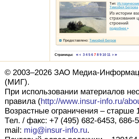
Тип:
Исторические
Тимофея Бегрова
Из истории вз
страхования 
строений
подробнее
Предоставлено:
Тимофей Бегров
Страницы:
3
4
5
6
7
8
9
10
11
© 2003–2026 ЗАО Медиа-Информаци
(МИГ).
При использовании материалов не
правила (
http://www.insur-info.ru/abo
Возрастные ограничения – старше 1
Тел. / факс: +7 (495) 682-6453, 686-5
mail:
mig@insur-info.ru
.