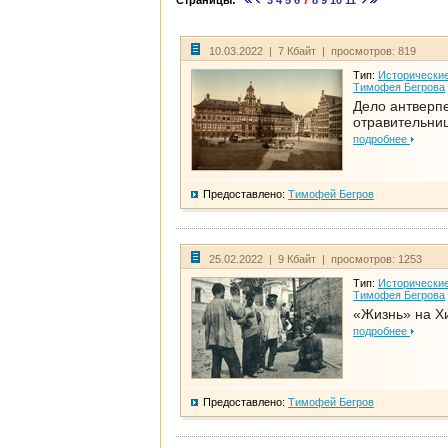
Страницы:
3
4
5
6
7
8
9
10
11
10.03.2022 | 7 Кбайт | просмотров: 819
Тип:
Исторические
Тимофея Бегрова
Дело антверп
отравительни
подробнее
Предоставлено:
Тимофей Бегров
25.02.2022 | 9 Кбайт | просмотров: 1253
Тип:
Исторические
Тимофея Бегрова
«Жизнь» на Х
подробнее
Предоставлено:
Тимофей Бегров