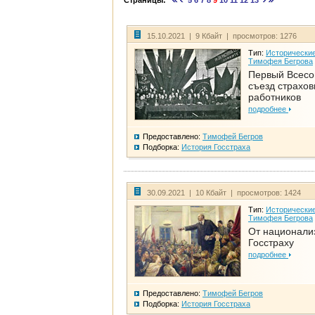
Страницы:
5
6
7
8
9
10
11
12
13
15.10.2021 | 9 Кбайт | просмотров: 1276
Тип:
Исторические
Тимофея Бегрова
Первый Всес
съезд страхо
работников
подробнее
Предоставлено:
Тимофей Бегров
Подборка:
История Госстраха
30.09.2021 | 10 Кбайт | просмотров: 1424
Тип:
Исторические
Тимофея Бегрова
От национали
Госстраху
подробнее
Предоставлено:
Тимофей Бегров
Подборка:
История Госстраха