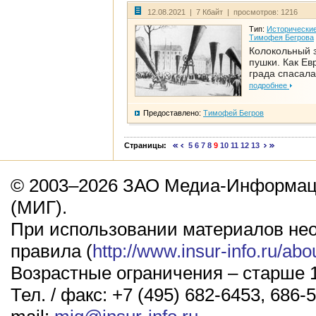
12.08.2021 | 7 Кбайт | просмотров: 1216
Тип:
Исторические
Тимофея Бегрова
Колокольный 
пушки. Как Ев
града спасала
подробнее
Предоставлено:
Тимофей Бегров
Страницы:
5
6
7
8
9
10
11
12
13
© 2003–2026 ЗАО Медиа-Информаци
(МИГ).
При использовании материалов не
правила (
http://www.insur-info.ru/abo
Возрастные ограничения – старше 1
Тел. / факс: +7 (495) 682-6453, 686-5