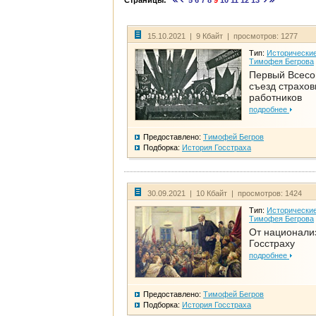
Страницы:
5
6
7
8
9
10
11
12
13
15.10.2021 | 9 Кбайт | просмотров: 1277
Тип:
Исторические
Тимофея Бегрова
Первый Всес
съезд страхо
работников
подробнее
Предоставлено:
Тимофей Бегров
Подборка:
История Госстраха
30.09.2021 | 10 Кбайт | просмотров: 1424
Тип:
Исторические
Тимофея Бегрова
От национали
Госстраху
подробнее
Предоставлено:
Тимофей Бегров
Подборка:
История Госстраха