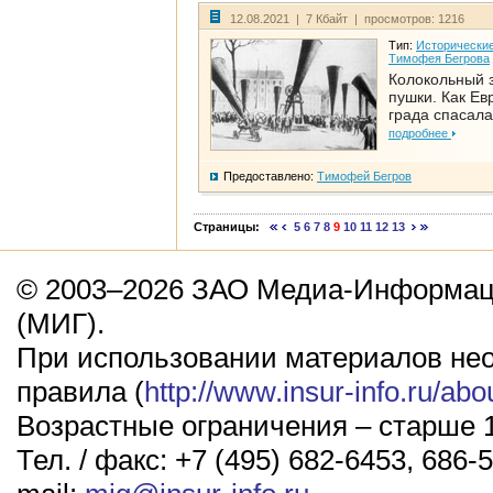
12.08.2021 | 7 Кбайт | просмотров: 1216
Тип:
Исторические
Тимофея Бегрова
Колокольный 
пушки. Как Ев
града спасала
подробнее
Предоставлено:
Тимофей Бегров
Страницы:
5
6
7
8
9
10
11
12
13
© 2003–2026 ЗАО Медиа-Информаци
(МИГ).
При использовании материалов не
правила (
http://www.insur-info.ru/abo
Возрастные ограничения – старше 1
Тел. / факс: +7 (495) 682-6453, 686-5