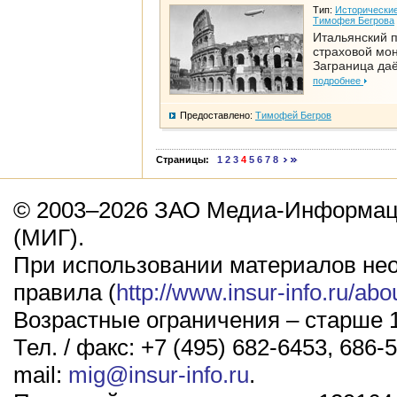
Тип:
Исторические
Тимофея Бегрова
Итальянский п
страховой мо
Заграница да
подробнее
Предоставлено:
Тимофей Бегров
Страницы:
1
2
3
4
5
6
7
8
© 2003–2026 ЗАО Медиа-Информаци
(МИГ).
При использовании материалов не
правила (
http://www.insur-info.ru/abo
Возрастные ограничения – старше 1
Тел. / факс: +7 (495) 682-6453, 686-5
mail:
mig@insur-info.ru
.