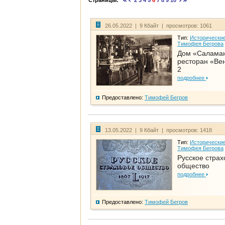
Страницы:
2
3
4
5
6
7
8
9
10
26.05.2022 | 9 Кбайт | просмотров: 1061
Тип:
Исторические
Тимофея Бегрова
Дом «Салама
ресторан «Вен
2
подробнее
Предоставлено:
Тимофей Бегров
13.05.2022 | 9 Кбайт | просмотров: 1418
Тип:
Исторические
Тимофея Бегрова
Русское страх
общество
подробнее
Предоставлено:
Тимофей Бегров