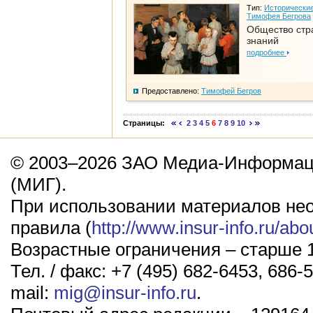
Тип:
Исторические
Тимофея Бегрова
Общество стр
знаний
подробнее
Предоставлено:
Тимофей Бегров
Страницы:
2
3
4
5
6
7
8
9
10
© 2003–2026 ЗАО Медиа-Информаци
(МИГ).
При использовании материалов не
правила (
http://www.insur-info.ru/abo
Возрастные ограничения – старше 1
Тел. / факс: +7 (495) 682-6453, 686-5
mail:
mig@insur-info.ru
.