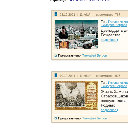
Страницы:
4
5
6
7
8
9
10
11
12
23.12.2021 | 11 Кбайт | просмотров: 767
Тип:
Исторические
Тимофея Бегрова
Двенадцать д
Рождества
подробнее
Предоставлено:
Тимофей Бегров
10.12.2021 | 11 Кбайт | просмотров: 923
Тип:
Исторические
Тимофея Бегрова
Жизнь Замеча
Страховщиков
воздухоплаван
Родных
подробнее
Предоставлено:
Тимофей Бегров