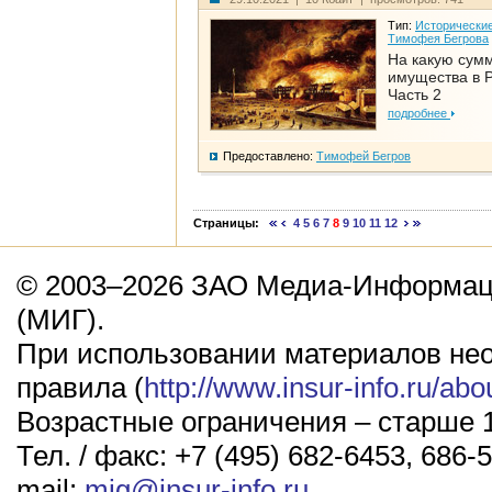
Тип:
Исторические
Тимофея Бегрова
На какую сум
имущества в Р
Часть 2
подробнее
Предоставлено:
Тимофей Бегров
Страницы:
4
5
6
7
8
9
10
11
12
© 2003–2026 ЗАО Медиа-Информаци
(МИГ).
При использовании материалов не
правила (
http://www.insur-info.ru/abo
Возрастные ограничения – старше 1
Тел. / факс: +7 (495) 682-6453, 686-5
mail:
mig@insur-info.ru
.