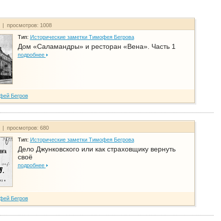
т | просмотров: 1008
Тип:
Исторические заметки Тимофея Бегрова
Дом «Саламандры» и ресторан «Вена». Часть 1
подробнее
фей Бегров
т | просмотров: 680
Тип:
Исторические заметки Тимофея Бегрова
Дело Джунковского или как страховщику вернуть
своё
подробнее
фей Бегров