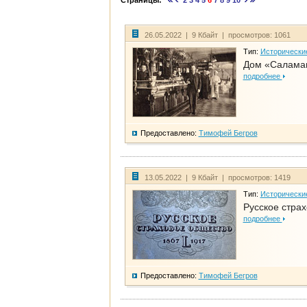
Страницы:
2
3
4
5
6
7
8
9
10
26.05.2022 | 9 Кбайт | просмотров: 1061
Тип:
Исторически
Дом «Саламан
подробнее
Предоставлено:
Тимофей Бегров
13.05.2022 | 9 Кбайт | просмотров: 1419
Тип:
Исторически
Русское стра
подробнее
Предоставлено:
Тимофей Бегров