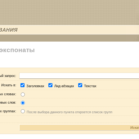
 экспонаты
ый запрос:
Искать в:
Заголовках
Лид-абзацах
Текстах
ых словах:
евых слов:
х группах:
После выбора данного пункта откроется список групп