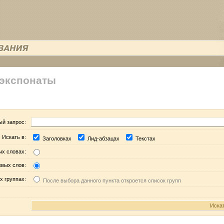
 экспонаты
ый запрос:
Искать в:
Заголовках
Лид-абзацах
Текстах
ых словах:
евых слов:
х группах:
После выбора данного пункта откроется список групп