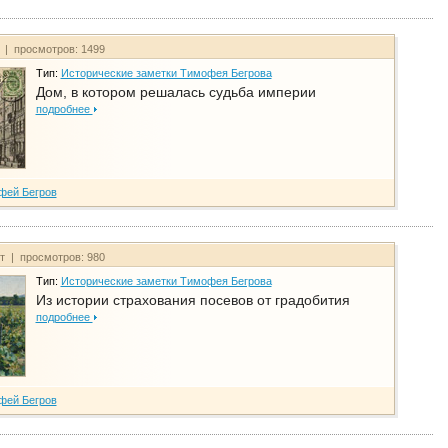
т | просмотров: 1499
Тип:
Исторические заметки Тимофея Бегрова
Дом, в котором решалась судьба империи
подробнее
фей Бегров
йт | просмотров: 980
Тип:
Исторические заметки Тимофея Бегрова
Из истории страхования посевов от градобития
подробнее
фей Бегров