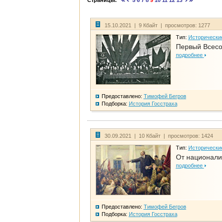
Страницы:
5
6
7
8
9
10
11
12
13
15.10.2021 | 9 Кбайт | просмотров: 1277
Тип:
Исторически
Первый Всесо
подробнее
Предоставлено:
Тимофей Бегров
Подборка:
История Госстраха
30.09.2021 | 10 Кбайт | просмотров: 1424
Тип:
Исторически
От национали
подробнее
Предоставлено:
Тимофей Бегров
Подборка:
История Госстраха