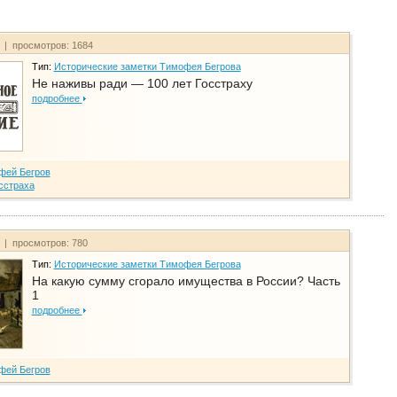
т | просмотров: 1684
Тип:
Исторические заметки Тимофея Бегрова
Не наживы ради — 100 лет Госстраху
подробнее
фей Бегров
сстраха
т | просмотров: 780
Тип:
Исторические заметки Тимофея Бегрова
На какую сумму сгорало имущества в России? Часть
1
подробнее
фей Бегров