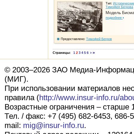
Тип:
Исторические
Тимофея Бегрова
Модель Бисм
подробнее
Предоставлено:
Тимофей Бегров
Страницы:
1
2
3
4
5
6
© 2003–2026 ЗАО Медиа-Информаци
(МИГ).
При использовании материалов не
правила (
http://www.insur-info.ru/abo
Возрастные ограничения – старше 1
Тел. / факс: +7 (495) 682-6453, 686-5
mail:
mig@insur-info.ru
.