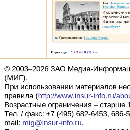
Тип:
Исторические
Тимофея Бегрова
Итальянский п
страховой мо
Заграница да
подробнее
Предоставлено:
Тимофей Бегров
Страницы:
1
2
3
4
5
6
7
8
© 2003–2026 ЗАО Медиа-Информаци
(МИГ).
При использовании материалов не
правила (
http://www.insur-info.ru/abo
Возрастные ограничения – старше 1
Тел. / факс: +7 (495) 682-6453, 686-5
mail:
mig@insur-info.ru
.