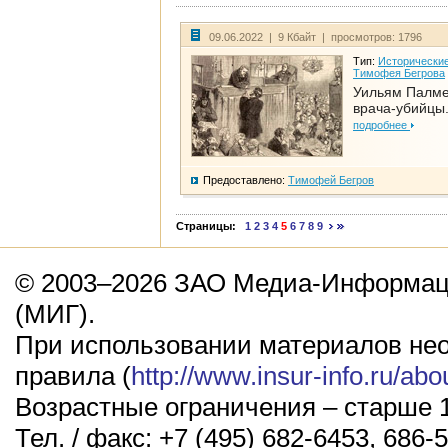
09.06.2022 | 9 Кбайт | просмотров: 1796
Тип:
Исторические
Тимофея Бегрова
Уильям Палме
врача-убийцы.
подробнее
Предоставлено:
Тимофей Бегров
Страницы:
1
2
3
4
5
6
7
8
9
© 2003–2026 ЗАО Медиа-Информаци
(МИГ).
При использовании материалов не
правила (
http://www.insur-info.ru/abo
Возрастные ограничения – старше 1
Тел. / факс: +7 (495) 682-6453, 686-5