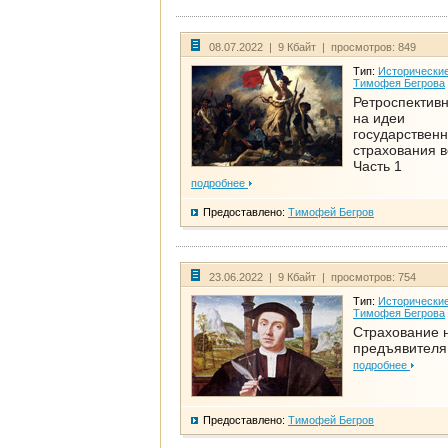
08.07.2022 | 9 Кбайт | просмотров: 849
Тип:
Исторические
Тимофея Бегрова
Ретроспективн
на идеи
государственн
страхования 
Часть 1
подробнее
Предоставлено:
Тимофей Бегров
23.06.2022 | 9 Кбайт | просмотров: 754
Тип:
Исторические
Тимофея Бегрова
Страхование 
предъявителя
подробнее
Предоставлено:
Тимофей Бегров