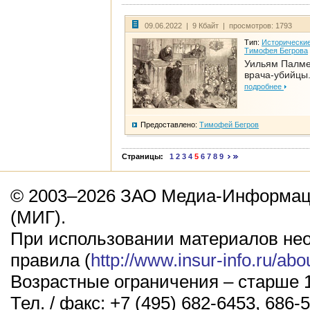
09.06.2022 | 9 Кбайт | просмотров: 1793
Тип:
Исторические
Тимофея Бегрова
Уильям Палме
врача-убийцы.
подробнее
Предоставлено:
Тимофей Бегров
Страницы:
1
2
3
4
5
6
7
8
9
© 2003–2026 ЗАО Медиа-Информаци
(МИГ).
При использовании материалов не
правила (
http://www.insur-info.ru/abo
Возрастные ограничения – старше 1
Тел. / факс: +7 (495) 682-6453, 686-5