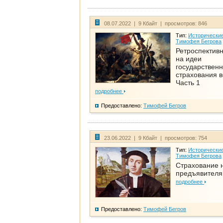
08.07.2022 | 9 Кбайт | просмотров: 846
Тип:
Исторические
Тимофея Бегрова
Ретроспективн
на идеи
государственн
страхования 
Часть 1
подробнее
Предоставлено:
Тимофей Бегров
23.06.2022 | 9 Кбайт | просмотров: 754
Тип:
Исторические
Тимофея Бегрова
Страхование 
предъявителя
подробнее
Предоставлено:
Тимофей Бегров