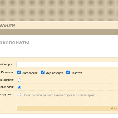
 экспонаты
ый запрос:
Искать в:
Заголовках
Лид-абзацах
Текстах
ых словах:
евых слов:
х группах:
После выбора данного пункта откроется список групп