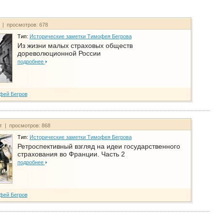
т | просмотров: 678
Тип:
Исторические заметки Тимофея Бегрова
Из жизни малых страховых обществ
дореволюционной России
подробнее
фей Бегров
йт | просмотров: 868
Тип:
Исторические заметки Тимофея Бегрова
Ретроспективный взгляд на идеи государственного
страхования во Франции. Часть 2
подробнее
фей Бегров