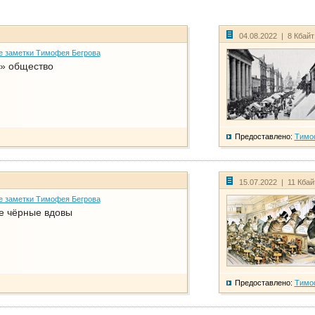
04.08.2022 | 8 Кбай
е заметки Тимофея Бегрова
» общество
Предоставлено:
Тимо
15.07.2022 | 11 Кба
е заметки Тимофея Бегрова
е чёрные вдовы
Предоставлено:
Тимо