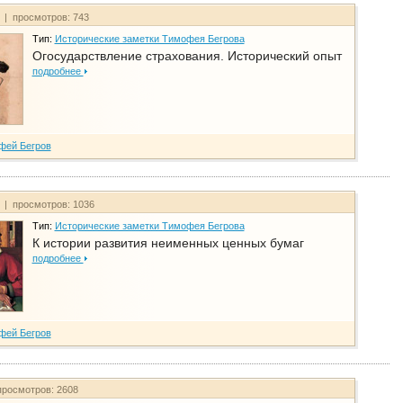
т | просмотров: 743
Тип:
Исторические заметки Тимофея Бегрова
Огосударствление страхования. Исторический опыт
подробнее
фей Бегров
т | просмотров: 1036
Тип:
Исторические заметки Тимофея Бегрова
К истории развития неименных ценных бумаг
подробнее
фей Бегров
просмотров: 2608