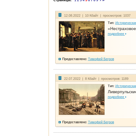
Страницы:
1
2
3
4
5
6
7
8
9
12.08.2022 | 10 Кбайт | просмотров: 1037
Тип:
Исторически
«Нестраховое
подробнее
Предоставлено:
Тимофей Бегров
22.07.2022 | 8 Кбайт | просмотров: 1189
Тип:
Исторически
Ливерпульски
подробнее
Предоставлено:
Тимофей Бегров