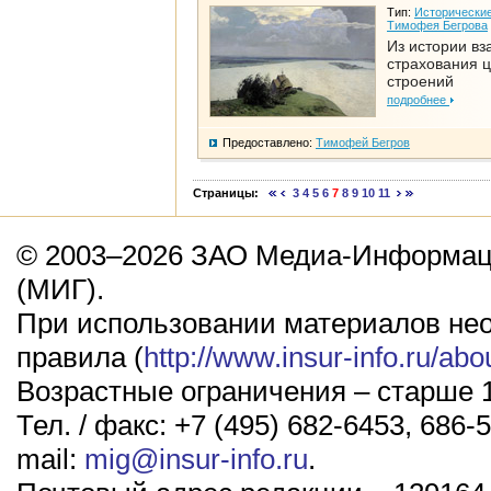
Тип:
Исторические
Тимофея Бегрова
Из истории вз
страхования 
строений
подробнее
Предоставлено:
Тимофей Бегров
Страницы:
3
4
5
6
7
8
9
10
11
© 2003–2026 ЗАО Медиа-Информаци
(МИГ).
При использовании материалов не
правила (
http://www.insur-info.ru/abo
Возрастные ограничения – старше 1
Тел. / факс: +7 (495) 682-6453, 686-5
mail:
mig@insur-info.ru
.