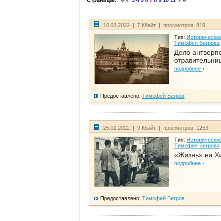
Страницы:
3
4
5
6
7
8
9
10
11
10.03.2022 | 7 Кбайт | просмотров: 819
Тип:
Исторические
Тимофея Бегрова
Дело антверп
отравительни
подробнее
Предоставлено:
Тимофей Бегров
25.02.2022 | 9 Кбайт | просмотров: 1253
Тип:
Исторические
Тимофея Бегрова
«Жизнь» на Х
подробнее
Предоставлено:
Тимофей Бегров