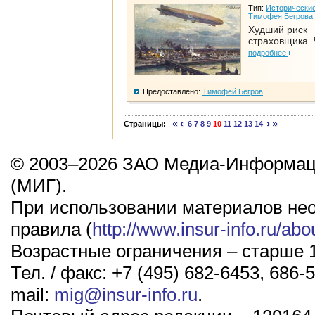
Тип:
Исторические
Тимофея Бегрова
Худший риск
страховщика. 
подробнее
Предоставлено:
Тимофей Бегров
Страницы:
6
7
8
9
10
11
12
13
14
© 2003–2026 ЗАО Медиа-Информаци
(МИГ).
При использовании материалов не
правила (
http://www.insur-info.ru/abo
Возрастные ограничения – старше 1
Тел. / факс: +7 (495) 682-6453, 686-5
mail:
mig@insur-info.ru
.