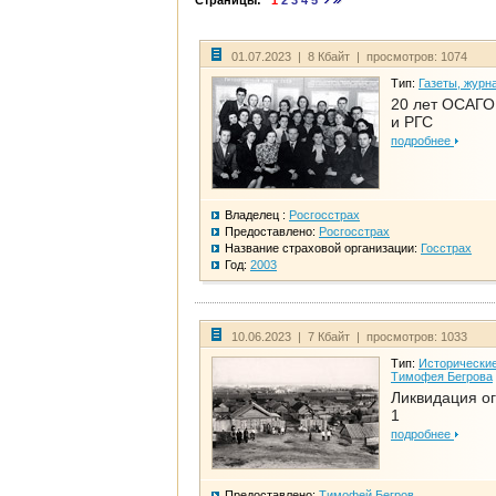
Страницы:
1
2
3
4
5
01.07.2023 | 8 Кбайт | просмотров: 1074
Тип:
Газеты, журн
20 лет ОСАГО.
и РГС
подробнее
Владелец :
Росгосстрах
Предоставлено:
Росгосстрах
Название страховой организации:
Госстрах
Год:
2003
10.06.2023 | 7 Кбайт | просмотров: 1033
Тип:
Исторические
Тимофея Бегрова
Ликвидация ог
1
подробнее
Предоставлено:
Тимофей Бегров