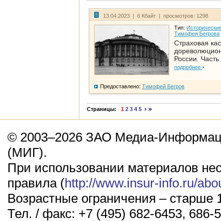
13.04.2023 | 6 Кбайт | просмотров: 1298
Тип:
Исторические
Тимофея Бегрова
Страховая кас
дореволюцио
России. Часть
подробнее
Предоставлено:
Тимофей Бегров
Страницы:
1
2
3
4
5
© 2003–2026 ЗАО Медиа-Информаци
(МИГ).
При использовании материалов не
правила (
http://www.insur-info.ru/abo
Возрастные ограничения – старше 1
Тел. / факс: +7 (495) 682-6453, 686-5