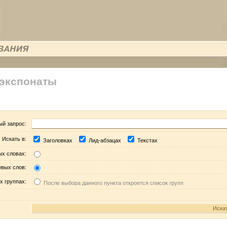
 экспонаты
ый запрос:
Искать в:
Заголовках
Лид-абзацах
Текстах
ых словах:
евых слов:
х группах:
После выбора данного пункта откроется список групп