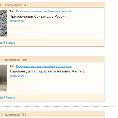
йт | просмотров: 840
Тип:
Исторические заметки Тимофея Бегрова
Приключения британца в России
подробнее
фей Бегров
т | просмотров: 1194
Тип:
Исторические заметки Тимофея Бегрова
Хорошее дело соцстрахом назовут. Часть 1
подробнее
фей Бегров
т | просмотров: 764