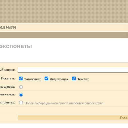
 экспонаты
ый запрос:
Искать в:
Заголовках
Лид-абзацах
Текстах
ых словах:
евых слов:
х группах:
После выбора данного пункта откроется список групп