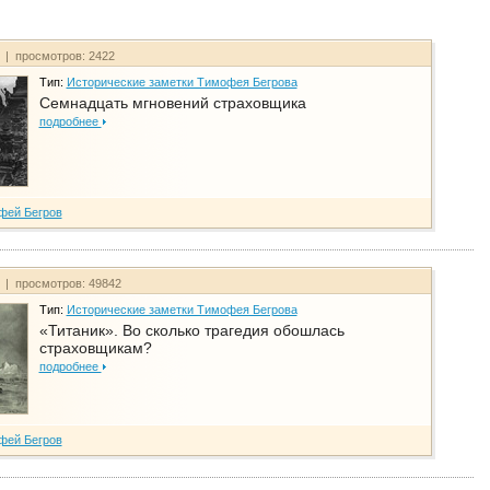
т | просмотров: 2422
Тип:
Исторические заметки Тимофея Бегрова
Семнадцать мгновений страховщика
подробнее
фей Бегров
т | просмотров: 49842
Тип:
Исторические заметки Тимофея Бегрова
«Титаник». Во сколько трагедия обошлась
страховщикам?
подробнее
фей Бегров