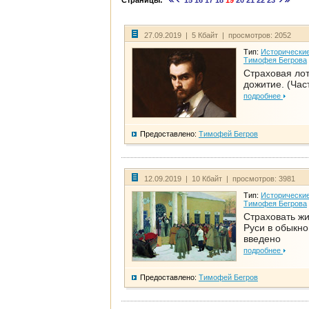
Страницы:
15
16
17
18
19
20
21
22
23
27.09.2019 | 5 Кбайт | просмотров: 2052
Тип:
Исторические
Тимофея Бегрова
Страховая ло
дожитие. (Част
подробнее
Предоставлено:
Тимофей Бегров
12.09.2019 | 10 Кбайт | просмотров: 3981
Тип:
Исторические
Тимофея Бегрова
Страховать ж
Руси в обыкно
введено
подробнее
Предоставлено:
Тимофей Бегров