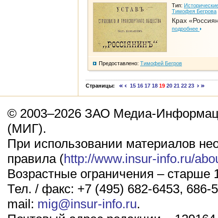
Тип:
Исторические
Тимофея Бегрова
Крах «Россия
подробнее
Предоставлено:
Тимофей Бегров
Страницы:
15
16
17
18
19
20
21
22
23
© 2003–2026 ЗАО Медиа-Информаци
(МИГ).
При использовании материалов не
правила (
http://www.insur-info.ru/abo
Возрастные ограничения – старше 1
Тел. / факс: +7 (495) 682-6453, 686-5
mail:
mig@insur-info.ru
.