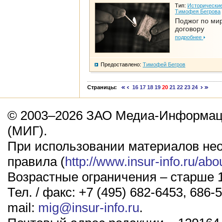
Тип:
Исторические
Тимофея Бегрова
Поджог по ми
договору
подробнее
Предоставлено:
Тимофей Бегров
Страницы:
16
17
18
19
20
21
22
23
24
© 2003–2026 ЗАО Медиа-Информаци
(МИГ).
При использовании материалов не
правила (
http://www.insur-info.ru/abo
Возрастные ограничения – старше 1
Тел. / факс: +7 (495) 682-6453, 686-5
mail:
mig@insur-info.ru
.