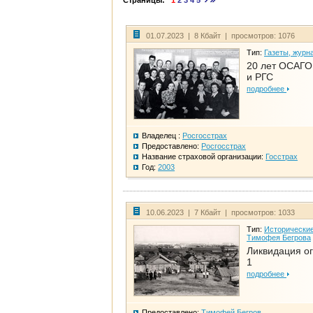
Страницы:
1
2
3
4
5
01.07.2023 | 8 Кбайт | просмотров: 1076
Тип:
Газеты, журн
20 лет ОСАГО.
и РГС
подробнее
Владелец :
Росгосстрах
Предоставлено:
Росгосстрах
Название страховой организации:
Госстрах
Год:
2003
10.06.2023 | 7 Кбайт | просмотров: 1033
Тип:
Исторические
Тимофея Бегрова
Ликвидация ог
1
подробнее
Предоставлено:
Тимофей Бегров