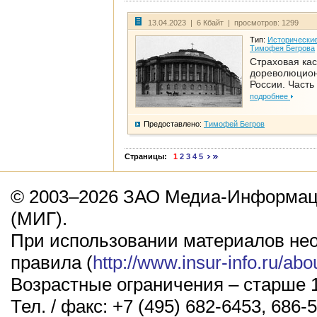
13.04.2023 | 6 Кбайт | просмотров: 1299
Тип:
Исторические
Тимофея Бегрова
Страховая кас
дореволюцио
России. Часть
подробнее
Предоставлено:
Тимофей Бегров
Страницы:
1
2
3
4
5
© 2003–2026 ЗАО Медиа-Информаци
(МИГ).
При использовании материалов не
правила (
http://www.insur-info.ru/abo
Возрастные ограничения – старше 1
Тел. / факс: +7 (495) 682-6453, 686-5