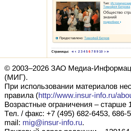
Тип:
Исторические
Тимофея Бегрова
Общество стр
знаний
подробнее
Предоставлено:
Тимофей Бегров
Страницы:
2
3
4
5
6
7
8
9
10
© 2003–2026 ЗАО Медиа-Информаци
(МИГ).
При использовании материалов не
правила (
http://www.insur-info.ru/abo
Возрастные ограничения – старше 1
Тел. / факс: +7 (495) 682-6453, 686-5
mail:
mig@insur-info.ru
.