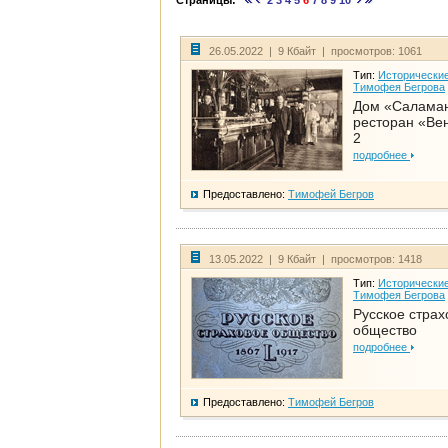
Страницы:
2
3
4
5
6
7
8
9
10
26.05.2022 | 9 Кбайт | просмотров: 1061
Тип:
Исторические
Тимофея Бегрова
Дом «Салама
ресторан «Вен
2
подробнее
Предоставлено:
Тимофей Бегров
13.05.2022 | 9 Кбайт | просмотров: 1418
Тип:
Исторические
Тимофея Бегрова
Русское страх
общество
подробнее
Предоставлено:
Тимофей Бегров