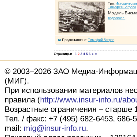
Тип:
Исторические
Тимофея Бегрова
Модель Бисм
подробнее
Предоставлено:
Тимофей Бегров
Страницы:
1
2
3
4
5
6
© 2003–2026 ЗАО Медиа-Информаци
(МИГ).
При использовании материалов не
правила (
http://www.insur-info.ru/abo
Возрастные ограничения – старше 1
Тел. / факс: +7 (495) 682-6453, 686-5
mail:
mig@insur-info.ru
.