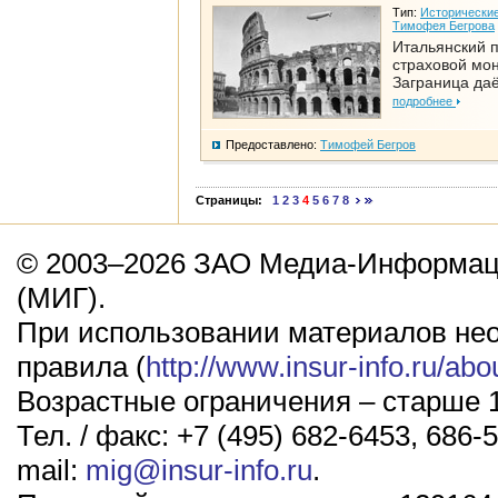
Тип:
Исторические
Тимофея Бегрова
Итальянский п
страховой мо
Заграница да
подробнее
Предоставлено:
Тимофей Бегров
Страницы:
1
2
3
4
5
6
7
8
© 2003–2026 ЗАО Медиа-Информаци
(МИГ).
При использовании материалов не
правила (
http://www.insur-info.ru/abo
Возрастные ограничения – старше 1
Тел. / факс: +7 (495) 682-6453, 686-5
mail:
mig@insur-info.ru
.