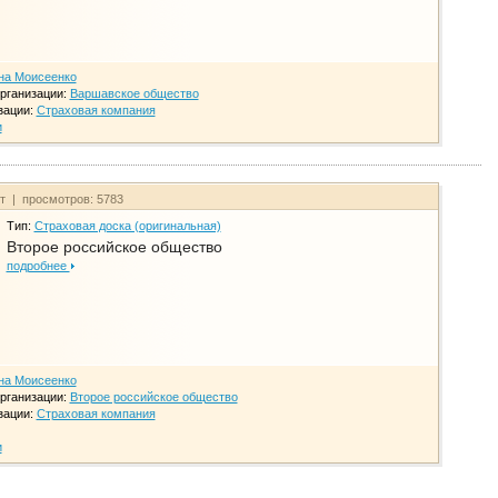
на Моисеенко
рганизации:
Варшавское общество
зации:
Страховая компания
и
йт | просмотров: 5783
Тип:
Страховая доска (оригинальная)
Второе российское общество
подробнее
на Моисеенко
рганизации:
Второе российское общество
зации:
Страховая компания
и