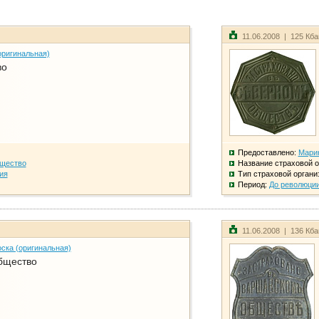
11.06.2008 | 125 Кб
оригинальная)
во
Предоставлено:
Мари
бщество
Название страховой о
ия
Тип страховой органи
Период:
До революци
11.06.2008 | 136 Кб
ска (оригинальная)
бщество