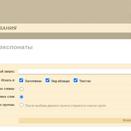
 экспонаты
ый запрос:
Искать в:
Заголовках
Лид-абзацах
Текстах
ых словах:
евых слов:
х группах:
После выбора данного пункта откроется список групп