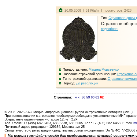
20.05.2008 | 51 Кбайт | просмотров: 2428
Тип:
Страховая доска 
Страховое общест
подробнее
Предоставлено:
Марина Моисеенко
Название страховой организации:
Страховое о
Тип страховой организации:
Страховая компан
Период:
До революции
Страницы:
58
59
60
61
62
© 2003–2026 ЗАО Медиа-Информационная Группа «Страхование сегодня» (МИГ).
При использовании материалов необходимо соблюдать установленные МИГ правил
Возрастные ограничения – старше 12 лет (12+).
Тел. / факс: +7 (495) 682-6453, 686-5338, 686-5605. Тел.: +7 (495) 682-6453. E-mail:
mi
Почтовый адрес редакции – 129164, Москва, а/я 25
Свидетельство о регистрации средства массовой информации: Эл № ФС 77-26586 от
Мы используем файлы cookie для предоставления функций социальных 