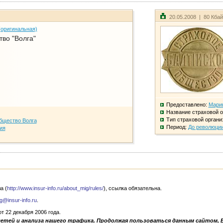
20.05.2008 | 80 Кба
(оригинальная)
во "Волга"
Предоставлено:
Мари
Название страховой о
Тип страховой органи
бщество Волга
Период:
До революци
ия
а (
http://www.insur-info.ru/about_mig/rules/
), ссылка обязательна.
g@insur-info.ru
.
 22 декабря 2006 года.
сетей и анализа нашего трафика. Продолжая пользоваться данным сайтом, 