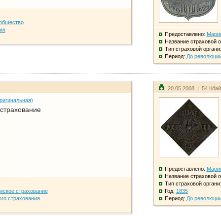
общество
ия
Предоставлено:
Мари
Название страховой о
Тип страховой органи
Период:
До революци
20.05.2008 | 54 Кба
ригинальная)
 страхование
Предоставлено:
Мари
Название страховой о
Тип страховой органи
мское страхование
Год:
1835
го страхования
Период:
До революци